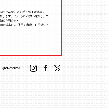
、オイルのせん断による粘度低下が起きにく
護します。低温時の分厚い油膜は、エ
能を高めます。

以前の車輌への使用を考慮した設計のた
 Right Reserved.