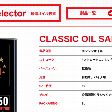
製品一覧
CLASSIC OIL SA
製品分類
エンジンオイル
ストローク
4ストロークエンジン
ベースオイル
鉱物油
用途
自動車、バイク用
SAE粘度
50
その他
公認国際クラシックカー
PACKAGING
2L