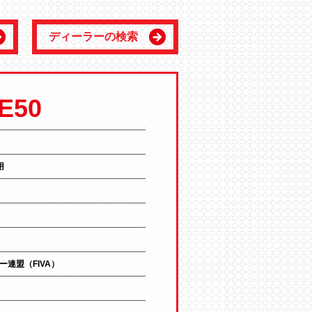
ディーラーの検索
E50
用
連盟（FIVA）