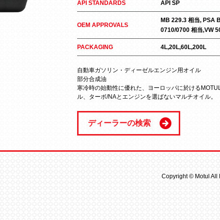
API STANDARDS
API SP
MB 229.3 相当, PSA 
OEM APPROVALS
0710/0700 相当,VW 5
PACKAGING
4L,20L,60L,200L
自動車ガソリン・ディーゼルエンジン用オイル

部分合成油

寒冷時の始動性に優れた、ヨーロッパに於けるMOTU
ル、ターボ/NAとエンジンを選ばないマルチオイル。
ディーラーの検索
Copyright © Motul All