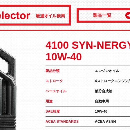
製品一覧
4100 SYN-NERG
10W-40
製品分類
エンジンオイル
ストローク
4ストロークエンジン
ベースオイル
部分合成油
用途
自動車用
SAE粘度
10W-40
ACEA STANDARDS
ACEA A3/B4