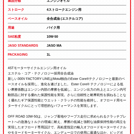
製品分類
エンジンオイル
ストローク
4ストロークエンジン用
ベースオイル
全合成油 (エステルコア)
用途
バイク用
SAE粘度
10W-50
JASO STANDARDS
JASO MA
PACKAGING
1L
4STモーターサイクルエンジン用オイル

エステル・コア・テクノロジー採用全合成油

新しい300V FACTORY LINEはMotul独自のEster Core®テクノロジーと最新のベ
ースオイルを採用し、進化を遂げました。 Ester Core® テクノロジーによる低
い摩擦係数はエンジン内部の摩擦を低減し、エンジン出力の向上とエンジン内可
動部品に対する優れた保護性能を実現。さらに信頼性と耐摩耗性を損ねることな
く優れたギア保護性能とウエット・クラッチの性能を維持し、オフロード用モー
ターサイクルにとって理想的なパフォーマンスを実現します。

OFF ROAD 10W-50は、ジャンプ着地やフープス走行に求められるクラッチプレ
ートへの急激なトルクの増減に耐え、摩擦の低減と強靭な油膜保持性能の両立を
実現したオフロード専用設計で、高粘度指定の輸入オフロードモーターサイクル
やモタードモーターサイクル、エンデューロでの使用に最適なほか、ビッグボ